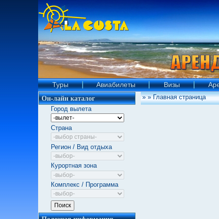
Туры
Авиабилеты
Визы
Ар
Он-лайн каталог
»
» Главная страница
Город вылета
Страна
Регион / Вид отдыха
Курортная зона
Комплекс / Программа
Полезная информация