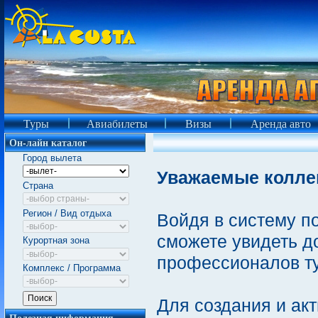
Туры
Авиабилеты
Визы
Аренда авто
Он-лайн каталог
Город вылета
Уважаемые колле
Страна
Регион / Вид отдыха
Войдя в систему п
сможете увидеть 
Курортная зона
профессионалов т
Комплекс / Программа
Для создания и ак
Полезная информация