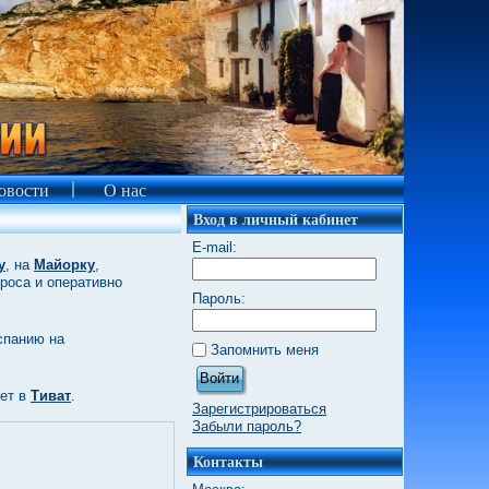
овости
О нас
Вход в личный кабинет
E-mail:
у
, на
Майорку
,
роса и оперативно
Пароль:
спанию на
Запомнить меня
Войти
лет в
Тиват
.
Зарегистрироваться
Забыли пароль?
Контакты