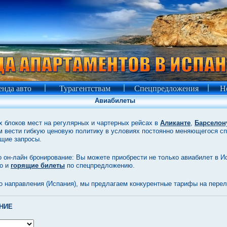
нда авто
Турагентствам
Спецпредложения
Н
Авиабилеты
 блоков мест на регулярных и чартерных рейсах в
Аликанте
,
Барселон
ам вести гибкую ценовую политику в условиях постоянно меняющегося сп
ющие запросы.
 он-лайн бронирование: Вы можете приобрести не только авиабилет в И
но и
горящие билеты
по спецпредложению.
о направления (Испания), мы предлагаем конкурентные тарифы на пере
НИЕ