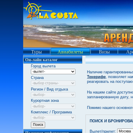
Туры
Авиабилеты
Визы
Аре
Он-лайн каталог
Город вылета
Наличие гарантированных
Тенерифе
, позволяет н
Страна
реагировать на поступа
Регион / Вид отдыха
На нашем сайте доступно
запланированную дату, 
Курортная зона
Помимо нашего основног
Комплекс / Программа
ПОИСК И БРОНИРОВА
Вылет/прилет:
Полезная информация