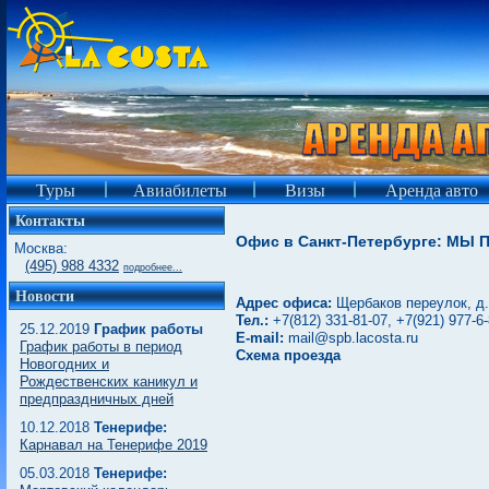
Туры
Авиабилеты
Визы
Аренда авто
Контакты
Офис в Санкт-Петербурге: МЫ 
Москва:
(495) 988 4332
подробнее...
Новости
Адрес офиса:
Щербаков переулок, д.
Тел.:
+7(812) 331-81-07, +7(921) 977-6
25.12.2019
График работы
E-mail:
mail@spb.lacosta.ru
График работы в период
Схема проезда
Новогодних и
Рождественских каникул и
предпраздничных дней
10.12.2018
Тенерифе:
Карнавал на Тенерифе 2019
05.03.2018
Тенерифе: