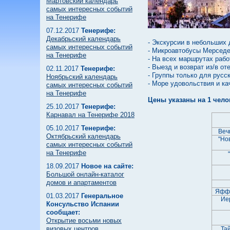
Мартовский календарь
самых интересных событий
на Тенерифе
07.12.2017
Тенерифе:
Декабрьский календарь
- Экскурсии в небольших 
самых интересных событий
- Микроавтобусы Мерседес
на Тенерифе
- На всех маршрутах раб
- Выезд и возврат из/в от
02.11.2017
Тенерифе:
- Группы только для русс
Ноябрьский календарь
- Море удовольствия и к
самых интересных событий
на Тенерифе
Цены указаны на 1 чело
25.10.2017
Тенерифе:
Карнавал на Тенерифе 2018
05.10.2017
Тенерифе:
Веч
Октябрьский календарь
"Но
самых интересных событий
на Тенерифе
18.09.2017
Новое на сайте:
Большой онлайн-каталог
домов и апартаментов
Яффо
01.03.2017
Генеральное
Ие
Консульство Испании
сообщает:
Открытие восьми новых
визовых центров
Та