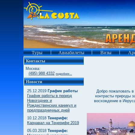
Туры
Авиабилеты
Визы
Аре
Контакты
Москва:
(495) 988 4332
подробнее...
Новости
25.12.2019
График работы
Добро пожаловать в 
График работы в период
контрасты природы з
Новогодних и
восхождение в Иеруса
Рождественских каникул и
предпраздничных дней
10.12.2018
Тенерифе:
Карнавал на Тенерифе 2019
05.03.2018
Тенерифе: