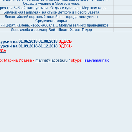
Отдых и купание в Мертвом море.
рез три библейских пустыни. Отдых и купание в Мертвом море.
Библейская Галилея - на стыке Ветхого и Нового Завета.
Левантийский портовый коктейль - города-жемчужины
Средиземноморья.
ий Цфат. Камень, небо, каббала… Могилы великих праведников.
День хлеба и зрелищ. Бейт Шеан - Хамат-Гадер
рсий на 01.06.2018-31.08.2018
ЗДЕСЬ
рсий на 01.09.2018-31.12.2018
ЗДЕСЬ
ЕСЬ
ю: Марина Исаева -
marina@lacosta.ru
/
skype:
isaevamarinalc