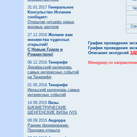
31.01.2017
Генеральное
Че
Консульство Испании
сообщает:
Открытие четырёх новых
Син
визовых центров
27.12.2016
Желаем вам
множества чудесных
График проведения экску
открытий!
График проведения экску
С Новым Годом и
Описание экскурсий
ЗД
Рождеством!
06.12.2016
Тенерифе
Менеджер по направлени
Декабрьский календарь
самых интересных событий
на Тенерифе
01.06.2016
Тенерифе
Июньский календарь самых
интересных событий
14.09.2015
Визы
БИОМЕТРИЧЕСКИЕ
ШЕНГЕНСКИЕ ВИЗЫ (VIS
08.09.2015
Андорра
Раннее бронирование.
Продажа открыта