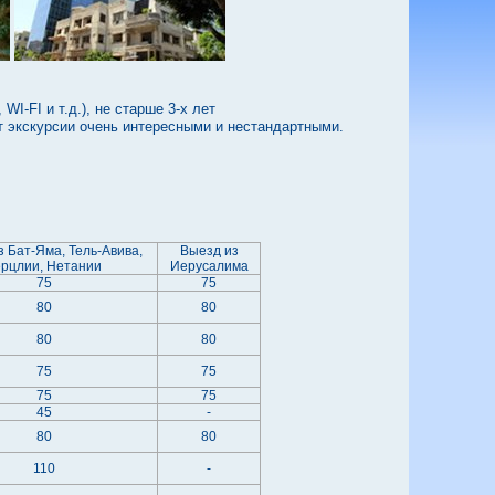
-FI и т.д.), не старше 3-х лет
т экскурсии очень интересными и нестандартными.
 Бат-Яма, Тель-Авива,
Выезд из
ерцлии, Нетании
Иерусалима
75
75
80
80
80
80
75
75
75
75
45
-
80
80
110
-