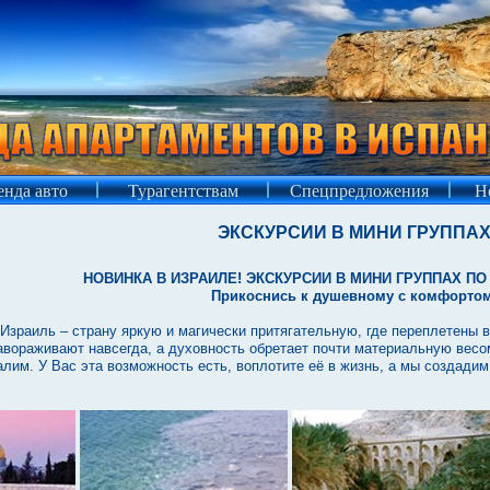
нда авто
Турагентствам
Спецпредложения
Н
ЭКСКУРСИИ В МИНИ ГРУППА
НОВИНКА В ИЗРАИЛЕ! ЭКСКУРСИИ В МИНИ ГРУППАХ П
Прикоснись к душевному с комфортом
Израиль – страну яркую и магически притягательную, где переплетены в
авораживают навсегда, а духовность обретает почти материальную вес
лим. У Вас эта возможность есть, воплотите её в жизнь, а мы создади