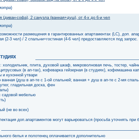
мотра
)
я (диван-софа), 2 санузла (ванная+душ), от 4-х до 6-и чел
мотра
)
возможности размещения в гарантированных апартаментах (LC), доп. апа
ая (2-3 чел) / 2 спальни+гостиная (4-6 чел) предоставляются под запрос.
СТУДИЯХ
 холодильник, плита, духовой шкаф, микроволновая печь, тостер, чайник
итрусовых (в ап-тах), кофеварка гейзерная (в студиях), кофемашина ка
ы и кухонной утвари
ванная (душ в ап-те с 1-ой спальней; ванная + душ в ап-те с 2-мя спал
утюг, гладильная доска, фен
налы)
с садовой мебелью
ть)
ый (не во всех)
лектация доп.апартаментов могут варьироваться (просьба уточнять при 
льного белья и полотенец оплачивается дополнительно