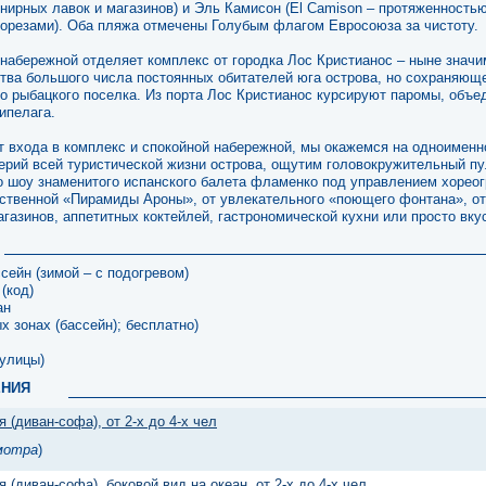
нирных лавок и магазинов) и Эль Камисон (El Camison – протяженностью
орезами). Оба пляжа отмечены Голубым флагом Евросоюза за чистоту.
 набережной отделяет комплекс от городка Лос Кристианос – ныне значи
тва большого числа постоянных обитателей юга острова, но сохраняюще
о рыбацкого поселка. Из порта Лос Кристианос курсируют паромы, объ
ипелага.
от входа в комплекс и спокойной набережной, мы окажемся на одноимен
терий всей туристической жизни острова, ощутим головокружительный пу
 шоу знаменитого испанского балета фламенко под управлением хорео
ественной «Пирамиды Ароны», от увлекательного «поющего фонтана», 
агазинов, аппетитных коктейлей, гастрономической кухни или просто вку
сейн (зимой – с подогревом)
(код)
ан
х зонах (бассейн); бесплатно)
 улицы)
ЕНИЯ
я (диван-софа), от 2-х до 4-х чел
мотра
)
я (диван-софа), боковой вид на океан, от 2-х до 4-х чел