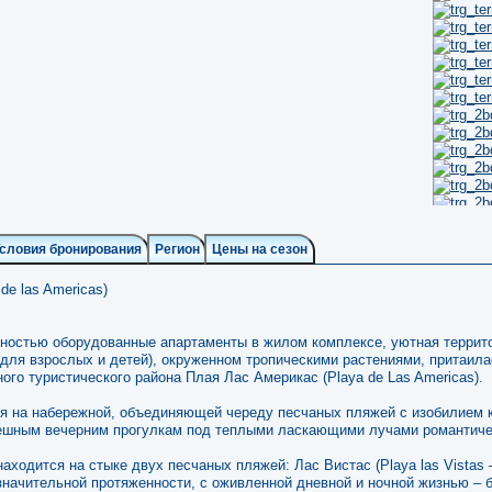
de las Americas)
ностью оборудованные апартаменты в жилом комплексе, уютная террит
 (для взрослых и детей), окруженном тропическими растениями, притаила
ого туристического района Плая Лас Америкас (Playa de Las Americas).
 на набережной, объединяющей череду песчаных пляжей с изобилием к
ешным вечерним прогулкам под теплыми ласкающими лучами романтичес
 находится на стыке двух песчаных пляжей: Лас Вистас (Playa las Vistas
значительной протяженности, с оживленной дневной и ночной жизнью – 