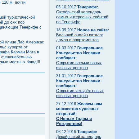
 120 м, почти
05.10.2017
Тенерифе:
Октябрьский календарь
самых интересных событий
мой туристической
на Тенерифе
й до сих пор
единяющие Тенерифе с
18.09.2017
Новое на сайте:
Большой онлайн-каталог
домов и апартаментов
ной улице Лас Америкас
льс курорта от
01.03.2017
Генеральное
графа Кармен Мота в
Консульство Испании
от фешенебельных
сообщает:
сных местных блюд!!!
Открытие восьми новых
визовых центров
31.01.2017
Генеральное
Консульство Испании
сообщает:
Открытие четырёх новых
визовых центров
27.12.2016
Желаем вам
множества чудесных
открытий!
С Новым Годом и
Рождеством!
06.12.2016
Тенерифе
Декабрьский календарь