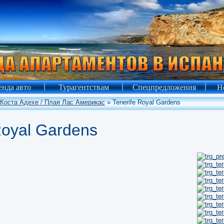
нда авто
Турагентствам
Спецпредложения
Н
Коста Адехе / Плая Лас Америкас
» Tenerife Royal Gardens
Royal Gardens