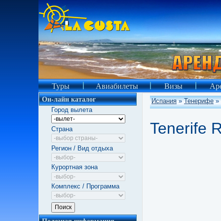
Туры
Авиабилеты
Визы
Аре
Он-лайн каталог
Испания
»
Тенерифе
»
Город вылета
Tenerife 
Страна
Регион / Вид отдыха
Курортная зона
Комплекс / Программа
Полезная информация