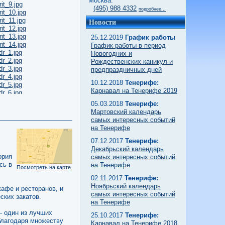
Москва:
(495) 988 4332
подробнее...
Новости
25.12.2019
График работы
График работы в период
Новогодних и
Рождественских каникул и
предпраздничных дней
10.12.2018
Тенерифе:
Карнавал на Тенерифе 2019
05.03.2018
Тенерифе:
Мартовский календарь
самых интересных событий
на Тенерифе
07.12.2017
Тенерифе:
Декабрьский календарь
ория
самых интересных событий
сь в
на Тенерифе
Посмотреть на карте
02.11.2017
Тенерифе:
Ноябрьский календарь
афе и ресторанов, и
самых интересных событий
ких закатов.
на Тенерифе
 – один из лучших
25.10.2017
Тенерифе:
благодаря множеству
Карнавал на Тенерифе 2018