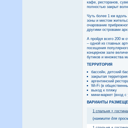
кафе, ресторанов, суве
полностью закрыт волн
Чуть более 1 км вдоль
зоны и местом жительс
очарование прибрежног
другими островами арх
А пройдя всего 200 м 
– одной из главных ар
посещения популярного
концерном зале велич
бутиков и множества м
ТЕРРИТОРИЯ
бассейн, детский бас
закрытая территория 
аргентинский рестор
Wi-Fi (в общественны
выход к пляжу
мини-маркет (вход с
ВАРИАНТЫ РАЗМЕЩ
1 спальня + гостина
(
нажмите для прос
1 спальня + гостина