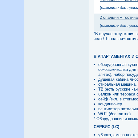
(
нажмите для прос
2 спальни + гостина
(
нажмите для прос
*В случае отсутствия 
чел) / 1спальня+гостин
В АПАРТАМЕНТАХ И 
оборудованная кухня:
соковыжималка для ц
ап-тах), набор посуд
душевая кабина либо 
стиральная машина, 
ТВ (есть русские ка
балкон или терраса 
сейф (вкл. в стоимос
кондиционер
вентилятор потолочн
Wi-Fi (бесплатно)
* Оборудование и комп
СЕРВИС (LC)
уборка, смена посте