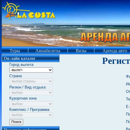
Туры
Авиабилеты
Визы
Аренда авто
Регист
Он-лайн каталог
Город вылета
Страна
Ф
И
Регион / Вид отдыха
От
Курортная зона
Т
E-
Комплекс / Программа
Па
По
Полезная информация
Вв